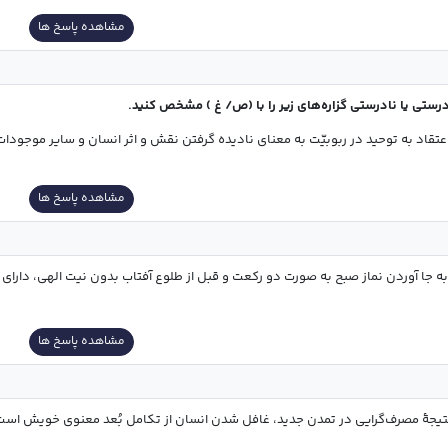
مشاهده پاسخ ها
رستی یا نادرستی گزاره‌های زیر را با (ص/ غ ) مشخص کنید.
عتقاد به توحید در ربوبیّت به معنای نادیده گرفتن نقش و اثر انسان و سایر موجودات اس
مشاهده پاسخ ها
به جا آوردن نماز صبح به صورت دو رکعت و قبل از طلوع آفتاب بدون نیت الهی، دارای حُ
مشاهده پاسخ ها
مصرف‌گرایی در تمدن جدید، غافل شدن انسان از تکامل بُعد معنوی خویش است. (0/5)