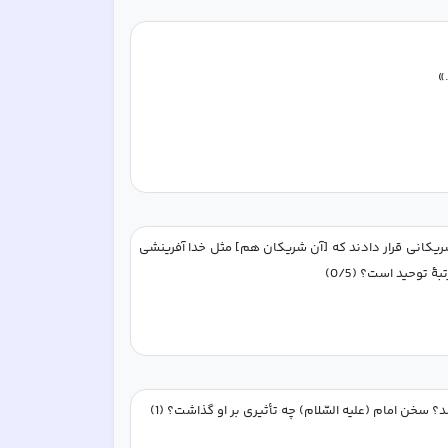
.»
عبارت قرآنی «... أم جَعَلُوا للهِ شُرَكَاءَ خَلَقُوا كَخَلقِهِ فَتَشابَهَ الخَلقُ عَلَیهِم / یا برای خدا شریکانی قرار دادند که [آن شریکان هم] مثل خدا آفرینشی 
سخن امام (علیه السّلام) چه تأثیری بر او گذاشت؟ (1)