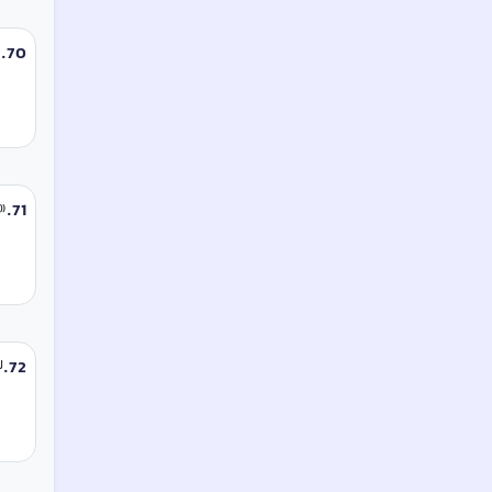
70
.
چ
71
.
«و
72
.
ل