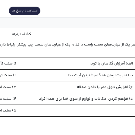
مشاهده پاسخ ها
کشف ارتباط
یک از عبارت‌های سمت راست با کدام یک از عبارت‌های سمت چپ بیشتر ارتباط دارد؟ (در ستون چپ، یک مورد اضافی است.) (1)
الف) آمرزش گناهان با توبه
۱) سنت تأثیر اعمال در زندگی انسان
ب) تقویت ایمان هنگام شنیدن آیات خدا
۲) سنت توفیق الهی
ج) افزایش طول عمر با دادن صدقه
۳) سنت املاء
د) فراهم کردن امکانات و لوازم از سوی خدا برای همه افراد
۴) سنت سبقت رحمت الهی بر غضب او
۵) سنت امداد عام الهی