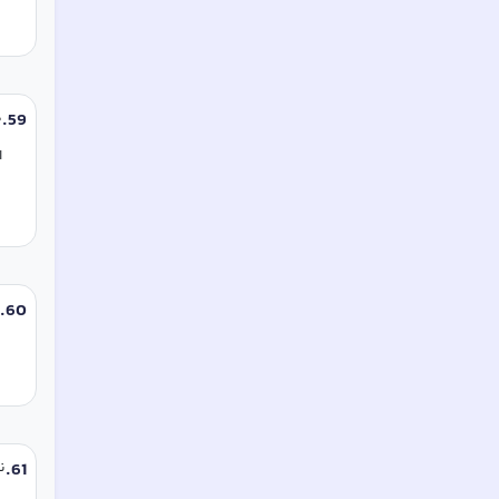
59
.
د
ا
.
60
61
.
نتیجۀ 