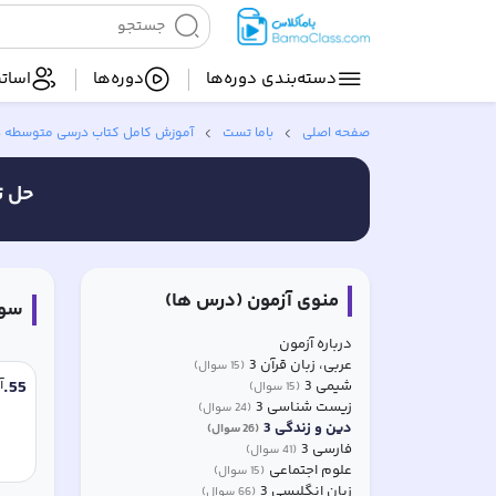
دسته‌بندی‌ دوره‌ها
دوره‌ها
اساتی
صفحه اصلی
باما تست
آموزش کامل کتاب‌ درسی متوسطه 
حل ت
منوی آزمون (درس ها)
سوا
درباره آزمون
عربی، زبان قرآن 3
(
15
سوال)
55
.
آ
شیمی 3
(
15
سوال)
زیست شناسی 3
(
24
سوال)
دین و زندگی 3
(
26
سوال)
فارسی 3
(
41
سوال)
علوم اجتماعی
(
15
سوال)
زبان انگلیسی 3
(
66
سوال)