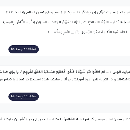
ر یک از عبارات قرآنی زیر بیانگر کدام یک از «معیارهای تمدن اسلامی» است ؟ (1)
لف) «لَقَد أرسلَنا رُسُلَنا بالبَیِّنات و أنزَلَنا مَعَهُمُ الكِتابَ و المیزانَ لِیَقُومَ النَّاسُ بِالقِسطِ..
) «أطیعُوا الله و أطیعُوا الرَّسول وأولِى الأمرِ مِنكُم...»
مشاهده پاسخ ها
 و در نتیجه [این دو] آفرینش بر آنان مشتبه شده است.» در تضاد با کدام مرتبۀ توحید است؟ (0/5)
مشاهده پاسخ ها
دام سخن امام موسی کاظم (علیه السّلام) باعث انقلاب درونی در «بُشر بن حارث» شد؟ 