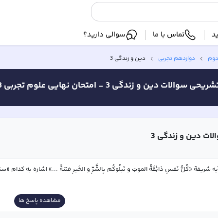
د
تماس با ما
سوالی دارید؟
دوم
دوازدهم تجربی
دین و زندگی 3
شریحی سوالات
دین و زندگی 3 -
امتحان نهایی علوم تجربی 1403
لات
دین و زندگی 3
یه شریفة «كُلُّ نَفسِ ذائِقَةُ الموتِ و نَبلُوكُم بِالشَّرِّ و الخَیرِ فتنةً ...» اشاره به کدام «س
مشاهده پاسخ ها