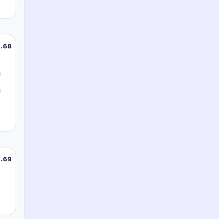
68
.
ب
«
ا
ا
69
.
ب
م