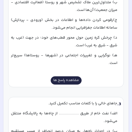
ب) متداول‌ترین ملاک تشخیص شهر و روستا (فعالیت اقتصادی - 
میزان جمعیت) آن‌ها است. 
ج)رقومی کردن داده‌ها و اطلاعات در بخش (ورودی - پردازش) 
سامانه اطلاعات جغرافیایی انجام می‌شود. 
د) چرخش کره زمین حول محور قطب‌های خود؛ در جهت (غرب به 
شرق - شرق به غرب) است. 
هـ) نوگرایی و تغییرات اجتماعی در (شهرها - روستاها) سریع‌تر 
است. 
مشاهده پاسخ ها
3
.
جاهای خالی را با کلمات مناسب تکمیل کنید. 
الف) نفت خام از طریق ................. از چاه‌ها‌ به پالایشگاه منتقل 
می‌شود. 
ب) در احداث راه‌ها، به میزان درصد انحراف از مسیر مستقیم 