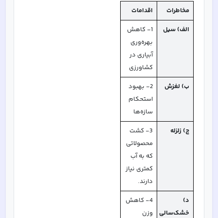
مخاطرات
اقدامات
الف) سیل
1- کاهش 
بهره‌وری 
آبیاری در 
کشاورزی
ب) لغزش
2- بهبود 
استحکام 
سازه‌ها
ج) زلزله
3- کشت 
محصولاتی 
که به آب 
کمتری نیاز 
دارند. 
د) 
4- کاهش 
خشک‌سالی
وزن 