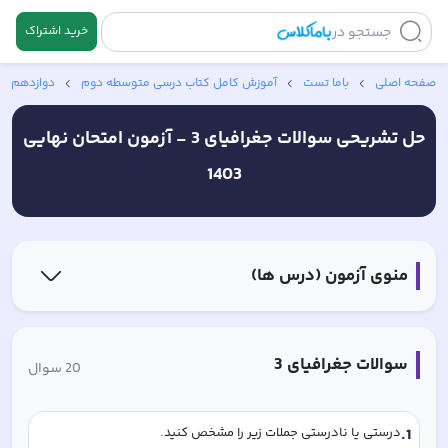
جستجو در
خرید اشتراک
صفحه اصلی
باما تست
آموزش کامل کتاب‌ درسی متوسطه دوم
دوازدهم ان
حل تشریحی سوالات
جغرافیای 3 -
آزمون امتحان نهایی
1403
منوی آزمون (درس ها)
سوالات
جغرافیای 3
20
سوال
1
.
درستی یا نادرستی جملات زیر را مشخص کنید.