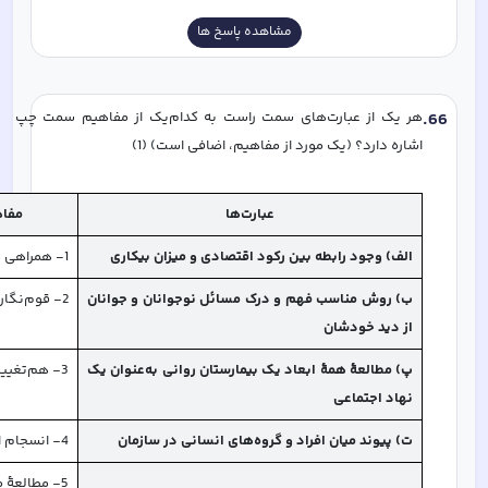
مشاهده پاسخ ها
66
.
هر یک از عبارت‌های سمت راست به کدام‌یک از مفاهیم سمت چپ 
اشاره دارد؟ (یک مورد از مفاهیم، اضافی است) (1)
عبارت‌ها
مفا
الف) وجود رابطه بین رکود اقتصادی و میزان بیکاری
1- همراهی همدلانه
ب) روش مناسب فهم و درک مسائل نوجوانان و جوانان 
2- قوم‌نگاری
از دید خودشان
پ) مطالعۀ همۀ ابعاد یک بیمارستان روانی به‌عنوان یک 
3- هم‌تغییری
نهاد اجتماعی
ت) پیوند میان افراد و گروه‌های انسانی در سازمان
4- انسجام اجتماعی
5- مطالعۀ موردی