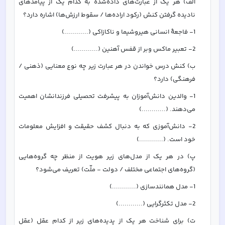
الف) هر یک از عبارت‌های داده‌شده به کدام یک از پیامدهای 
نادیده گرفتن کنش (رکود اراده‌ها / سقوط ارزش‌ها) اشاره دارد؟
1- فاجعۀ انسانی هیروشیما و ناکازاکی (............)
2- تعبیر ماکس وبر از قفس آهنین (............)
ب) کنش درس خواندن در هر عبارت زیر چه نوع معنایی (ذهنی / 
فرهنگی) دارد؟
1- والدین دانش‌آموزان به پیشرفت تحصیلی فرزندانشان اهمیت 
می‌دهند. (............)
2- دانش‌آموزی که به دنبال کشف حقیقت و افزایش معلومات 
خود است. (............)
پ) در هر یک از مدل‌های زیر هویت از منظر چه گروه‌هایی 
(گروه‌های اجتماعی مختلف / دولت - ملّت) تعریف می‌شود؟
1- مدل همانندسازی (............)
2- مدل تکثرگرایی (............)
ت) برای شناخت هر یک از پدیده‌های زیر از کدام عقل (عقل 