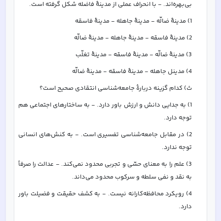
بی‌بهره‌اند. - با انحراف عملی از مدینۀ فاضله شکل گرفته است.
1) مدینۀ ضالّه - مدینۀ جاهله - مدینۀ فاسقه
2) مدینۀ فاسقه - مدینۀ جاهله - مدینۀ ضالّه
3) مدینۀ ضالّه - مدینۀ فاسقه - مدینۀ تغلّب
4) مدینل جاهله - مدینۀ فاسقه - مدینۀ ضالّه
ث) کدام گزینه دربارۀ جامعه‌شناسی انتقادی صحیح است؟
1) به جدایی دانش و ارزش باور دارد. - به ساختارهای اجتماعی هم 
توجه دارد.
2) در مقابل جامعه‌شناسی تفسیری است. - به کنش‌های انسانی 
توجه ندارد.
3) علم را به معنای حسّی و تجربی محدود نمی‌کند. - عدالت را صرفاً 
به نقد و نفی سلطه و سرکوب محدود می‌داند.
4) رویکرد محافظه‌کارانه نیست. - به کشف حقیقت و فضیلت باور 
دارد.