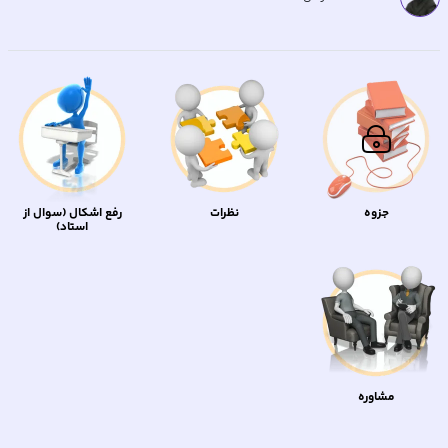
جزوه
نظرات
رفع اشکال (سوال از
استاد)
مشاوره