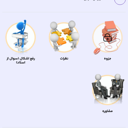
جزوه
نظرات
رفع اشکال (سوال از
استاد)
مشاوره