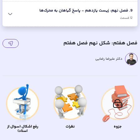
9
.
فصل نهم: زیست یازدهم - پاسخ گیاهان به محرک‌ها
12
قسمت
فصل هفتم: شکل نهم فصل هفتم
دکتر علیرضا رضایی
جزوه
نظرات
رفع اشکال (سوال از
استاد)