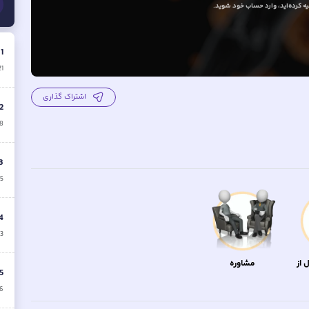
 کرده‌اید
، وارد حساب خود شوید.
.
1
21
اشتراک گذاری
2
18
3
15
4
13
 از
مشاوره
5
16