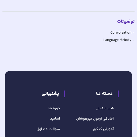
توضیحات
- Language Melody
دسته ها
پشتیبانی
شب امتحان
دوره ها
آمادگی آزمون تیزهوشان
اساتید
آموزش کنکور
سوالات متداول