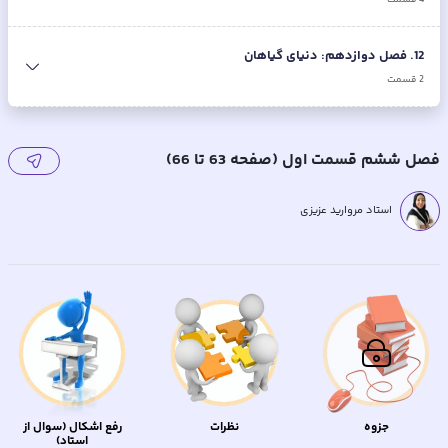
12
.
فصل دوازدهم: دنیای گیاهان
2
قسمت
فصل ششم قسمت اول (صفحه 63 تا 66)
استاد مروارید عزیزی
جزوه
نظرات
رفع اشکال (سوال از
استاد)