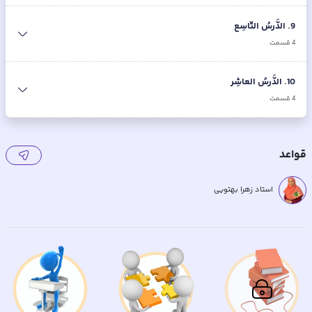
9
.
الدَّرسُ التّاسِع
4
قسمت
10
.
الدَّرسُ العاشِر
4
قسمت
قواعد
استاد زهرا بهتویی