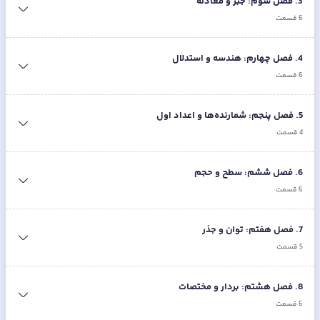
3
.
فصل سوم: جبر و معادله
6
قسمت
4
.
فصل چهارم: هندسه و استدلال
6
قسمت
5
.
فصل پنجم: شمارنده‌ها و اعداد اول
4
قسمت
6
.
فصل ششم: سطح و حجم
6
قسمت
7
.
فصل هفتم: توان و جذر
5
قسمت
8
.
فصل هشتم: بردار و مختصات
6
قسمت