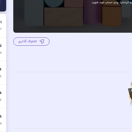
 کرده‌اید
، وارد حساب خود شوید.
.
1
17
اشتراک گذاری
2
4
3
6
4
6
5
4