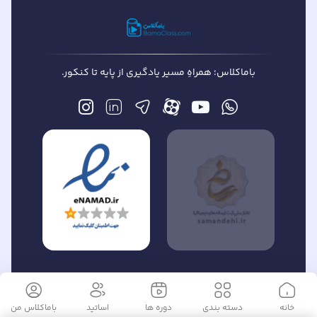
باماکلاس؛ همراهِ مسیر یادگیری از پایه تا کنکور.
» است.©
تمام حقوق این وبسایت متعلق به «
مسیر سبز آموزش
خانه
دسته بندی
دوره ها
اساتید
باماکلاس
من