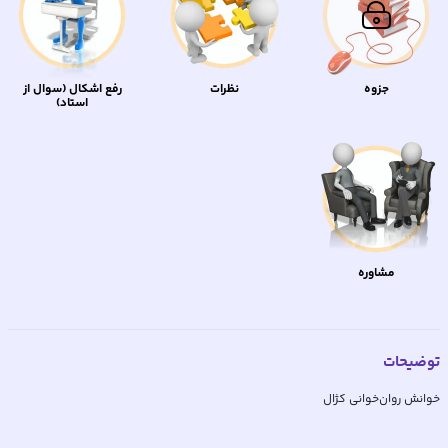
جزوه
نظرات
رفع اشکال (سوال از
استاد)
مشاوره
توضیحات
خوانش روان‌خوانی کژال