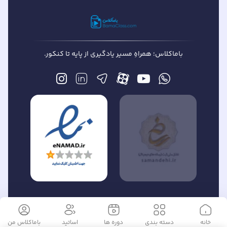
باماکلاس؛ همراهِ مسیر یادگیری از پایه تا کنکور.
» است.©
تمام حقوق این وبسایت متعلق به «
مسیر سبز آموزش
خانه
دسته بندی
دوره ها
اساتید
باماکلاس
من