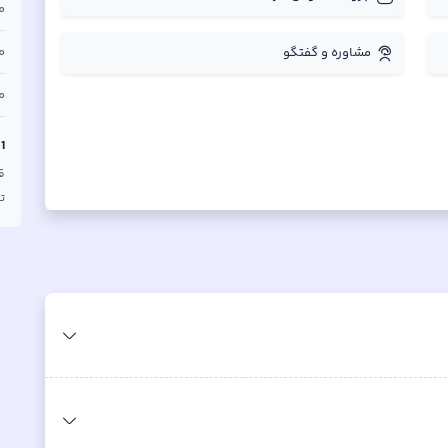
م
م
مشاوره و گفتگو
م
1
ق
ق
ت