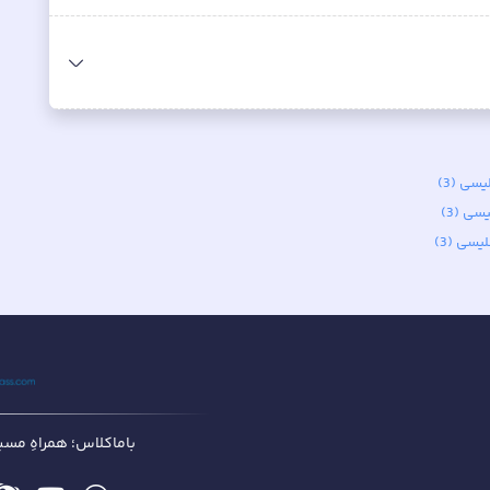
ی (3)
ی (3)
سی (3)
باماکلاس؛ همراهِ مسیر 