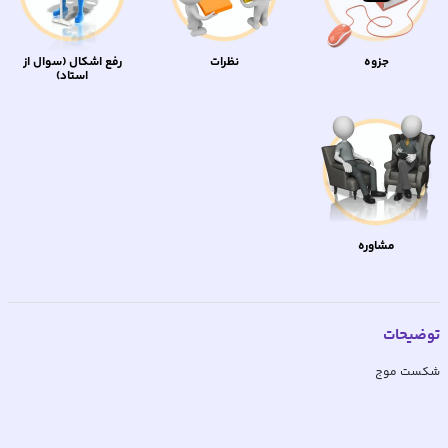
جزوه
نظرات
رفع اشکال (سوال از
استاد)
مشاوره
توضیحات
شکست موج