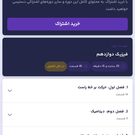
با خرید اشتراک، به محتوای کامل این دوره و سایر دوره‌های اشتراکی دسترسی
خواهید داشت.
خرید اشتراک
فهرست دوره
فیزیک دوازدهم
28 ساعت و 16 دقیقه
46
قسمت
در حال تکمیل
1
.
فصل اول: حرکت بر خط راست
14
قسمت
2
.
فصل دوم: دینامیک
11
قسمت