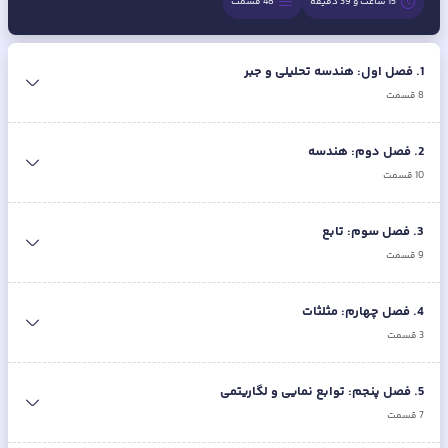
15 ساعت و 39 دقیقه
48
قسمت
1
.
فصل اول: هندسه تحلیلی و جبر
8
قسمت
2
.
فصل دوم: هندسه
10
قسمت
3
.
فصل سوم: تابع
9
قسمت
4
.
فصل چهارم: مثلثات
3
قسمت
5
.
فصل پنجم: توابع نمایی و لگاریتمی
7
قسمت