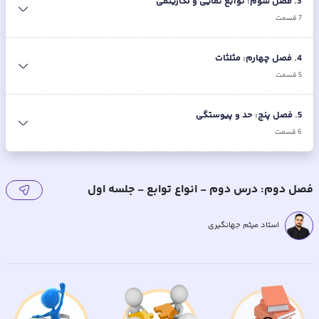
3
.
فصل سوم: توابع نمایی و لگاریتمی
7
قسمت
4
.
فصل چهارم: مثلثات
5
قسمت
5
.
فصل پنج: حد و پیوستگی
6
قسمت
فصل دوم: درس دوم - انواع توابع - جلسه اول
استاد میثم جهانگیری