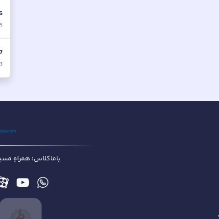
6
5
7
3
باماکلاس؛ همراهِ مسیر 