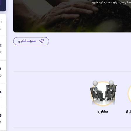
 کرده‌اید
، وارد حساب خود شوید.
.
1
8
اشتراک گذاری
2
12
3
10
4
6
 از
مشاوره
5
3