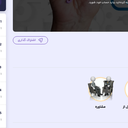
 کرده‌اید
، وارد حساب خود شوید.
.
1
1
ق
اشتراک گذاری
2
1
ق
3
1
ق
4
1
ق
 از
مشاوره
5
1
ق