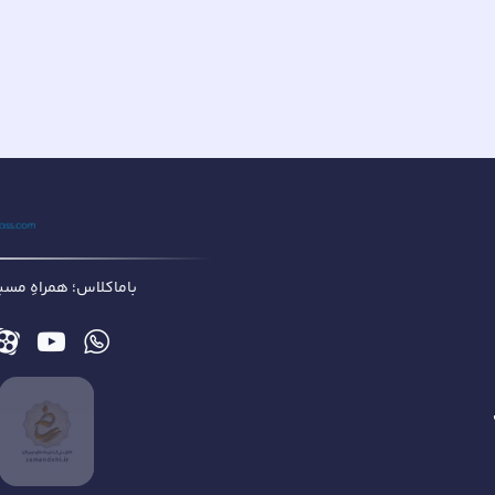
باماکلاس؛ همراهِ مسیر 