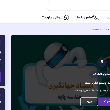
د
تماس با ما
سوالی دارید؟
 - جلسه هفتم
ب
ب
🔒
ا
حتوای اشتراکی
 ویدیو
قفل است
 ویدیو، اشتراک فعال تهیه کنید.
ف
ه
تراک
ورود