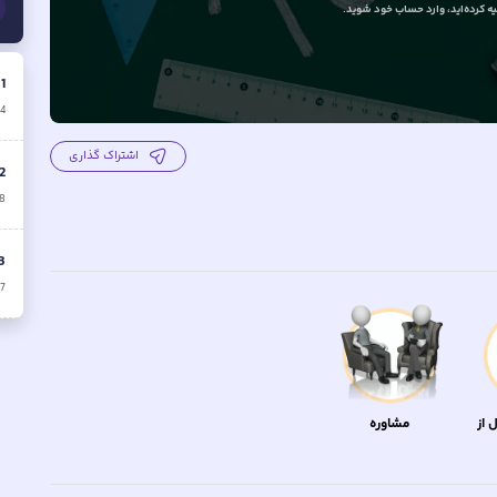
 کرده‌اید
، وارد حساب خود شوید.
.
1
4
اشتراک گذاری
2
8
3
7
 از
مشاوره