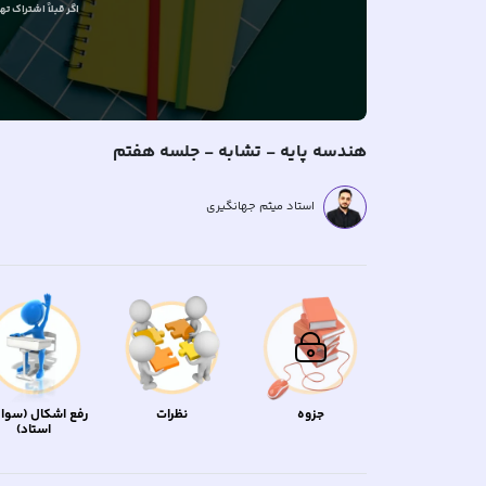
اگر قبلاً
اشتراک تهیه
هندسه پایه - تشابه - جلسه هفتم
استاد میثم جهانگیری
جزوه
نظرات
رفع اشکال (سوال
استاد)